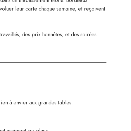
dans un établissement étoilé. Bordeaux
t évoluer leur carte chaque semaine, et reçoivent
availlés, des prix honnêtes, et des soirées
 rien à envier aux grandes tables.
ent vraiment sur place