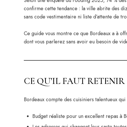
Selon une enquête du Fooding 2025, 74 % des r
confirme cette tendance : la ville abrite des di
sans code vestimentaire ni liste d’attente de tr
Ce guide vous montre ce que Bordeaux a à offri
dont vous parlerez sans avoir eu besoin de vi
CE QU’IL FAUT RETENIR
Bordeaux compte des cuisiniers talentueux qui n’
Budget réaliste pour un excellent repas à
Les adresses qui changent leur carte toutes