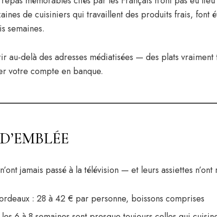
epas mémorables cités par les Français n’ont pas eu lieu 
zaines de cuisiniers qui travaillent des produits frais, fon
ois semaines.
r au-delà des adresses médiatisées — des plats vraiment tr
der votre compte en banque.
 D’EMBLÉE
ont jamais passé à la télévision — et leurs assiettes n’ont
 Bordeaux : 28 à 42 € par personne, boissons comprises
 les 6 à 8 semaines sont presque toujours celles qui cuisin