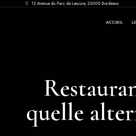
12 Avenue du Parc de Lescure, 33000 Bordeaux
ACCUEIL
L
Restauran
quelle alte