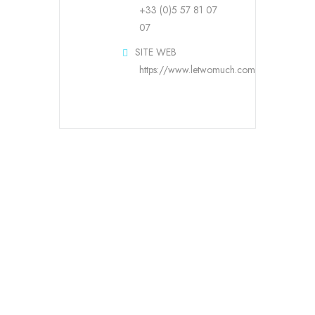
+33 (0)5 57 81 07
07
SITE WEB
https://www.letwomuch.com
RESERVATION EN LIGNE
RESERVEZ UNE
TABLE