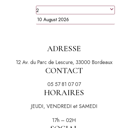
people
Date
There are no times available for the date
Hour
indicated!
ADRESSE
12 Av. du Parc de Lescure, 33000 Bordeaux
CONTACT
05 57 81 07 07
HORAIRES
JEUDI, VENDREDI et SAMEDI
17h – 02H