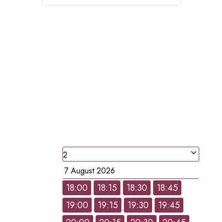
RESERVATION EN LIGNE
RESERVEZ UNE
TABLE
people
Date
18:00
18:15
18:30
18:45
19:00
19:15
19:30
19:45