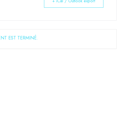
+ iCal / Outlook export
NT EST TERMINÉ.
RESERVATION EN LIGNE
VEZ UNE 