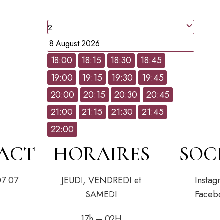
people
Date
18:00
18:15
18:30
18:45
19:00
19:15
19:30
19:45
Hour
20:00
20:15
20:30
20:45
21:00
21:15
21:30
21:45
22:00
ACT
HORAIRES
SOC
07 07
JEUDI, VENDREDI et
Instag
SAMEDI
Faceb
17h – 02H