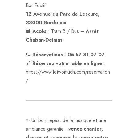
Bar Festif
12 Avenue du Parc de Lescure,
33000 Bordeaux
🚋
Accès
: Tram B / Bus –
Arrêt
Chaban-Delmas
📞
Réservations
:
05 57 81 07 07
🔗
Réservez votre table en ligne
:
https://www.letwomuch.com/reservation
/
✨ Un bon repas, de la musique et une
ambiance garantie :
venez chanter,
danser et savourer la soirée entre