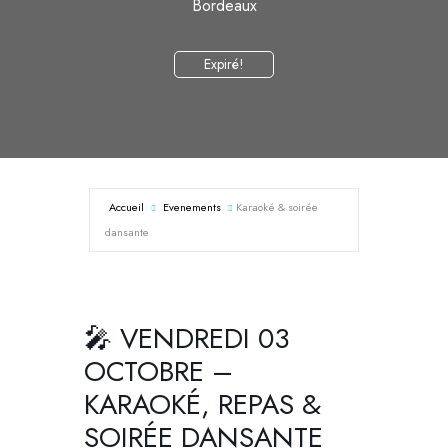
Bordeaux
Expiré!
Accueil
Evenements
Karaoké & soirée
dansante
🎤 VENDREDI 03
OCTOBRE –
KARAOKÉ, REPAS &
SOIRÉE DANSANTE